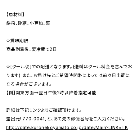
【原材料】
餅粉、砂糖、小豆餡、栗
✰︎賞味期限
商品到着後、要冷蔵で2日
✰︎[クール便]での配送となります。(送料はクール料金を含んでお
ります) また、お届け先とご希望時間帯によっては前々日出荷に
なる場合がございます。
【例】関東方面→翌日午後2時以降着指定可能
詳細は下記リンクよりご確認頂けます。
差出元「770-0041」と、あて先の郵便番号をご入力ください。
http://date.kuronekoyamato.co.jp/date/Main?LINK=TK