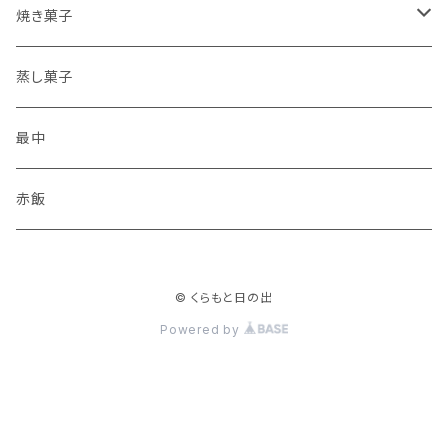
大福
焼き菓子
半生菓子
和風ロールケーキ
蒸し菓子
ねりきり
最中
赤飯
© くらもと日の出
Powered by